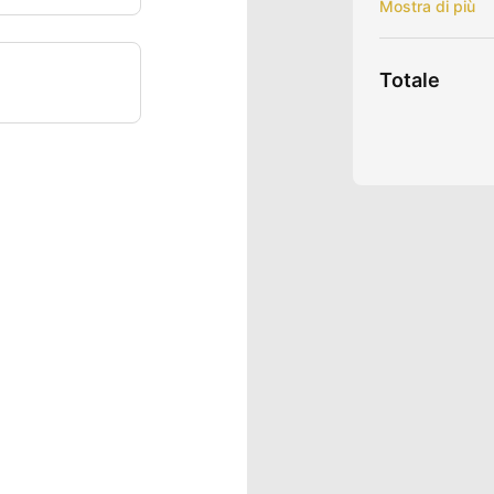
Cortometragg
Interviste Int
Buone notizie
Totale
Storie a lieto 
Musica
Seminari e C
Approfondime
Yoga Channe
Masterclass
Rinnovo auto
Puoi annulla