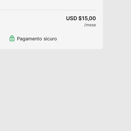
i
egrali
USD $15,00
fine
/mese
onferenze
Pagamento sicuro
nti
l
matico con cadenza mensile
re quando vuoi!