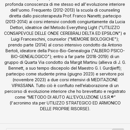
profonda conoscenza di me stesso ed all'evoluzione interiore
dell'uomo. Frequento (2012-2013) la scuola di counseling
diretta dallo psicoterapeuta Prof. Franco Nanetti; partecipo
(2013-2014) ai corsi intensivi condotti congiuntamente da Lucia
Dettori, ideatrice del Metodo Everything Light ("UTILIZZO
CONSAPEVOLE DELLE ONDE CEREBRALI DELTA ED EPSILON") e
Luigi Franceschini, counselor ("MEMORIE BIOLOGICHE");
prendo parte (2014) al corso intensivo condotto da Antonio
Bertoli, ideatore della Psico-Bio-Genealogia ("ALBERO PSICO-
BIO-GENEALOGICO"); entro a far parte (2018-2019) di un
gruppo di Quarta Via condotto da Margit Martinu (allieva di J. G.
Bennett, a suo tempo discepolo del Maestro G. I. Gurdjieff);
partecipo come studente prima (giugno 2023) e servitore poi
(novembre 2023) a due corsi intensivi di MEDITAZIONE
VIPASSANA. Tutto ciò è confluito nell’elaborazione di un
percorso di evoluzione interiore che ho brevettato e registrato
come “METODO DI AIUTO ALL’EVOLUZIONE U.S.R.®”
(l'acronimo sta per UTILIZZO STRATEGICO ED ARMONICO
DELLE PROPRIE RISORSE).