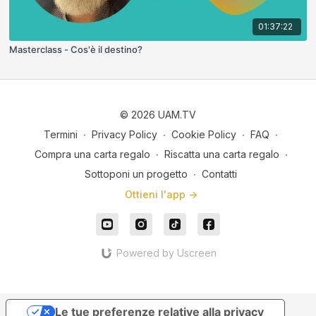
01:37:22
Masterclass - Cos'è il destino?
© 2026 UAM.TV
Termini
∙
Privacy Policy
∙
Cookie Policy
∙
FAQ
∙
Compra una carta regalo
∙
Riscatta una carta regalo
∙
Sottoponi un progetto
∙
Contatti
Ottieni l'app ->
Powered by Uscreen
Le tue preferenze relative alla privacy