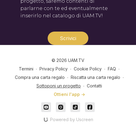
progetto, saremo contenti di
parlarne con te ed eventualmente
inserirlo nel catalogo di UAM.TV!
Scrivici
© 2026 UAM.TV
Termini
∙
Privacy Policy
∙
Cookie Policy
∙
FAQ
∙
Compra una carta regalo
∙
Riscatta una carta regalo
∙
Sottoponi un progetto
∙
Contatti
Ottieni l'app ->
Powered by Uscreen