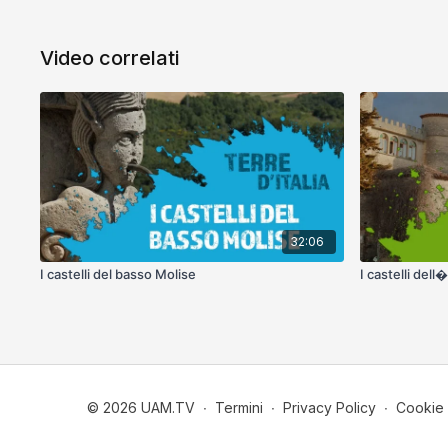
Video correlati
32:06
I castelli del basso Molise
I castelli dell
© 2026 UAM.TV
∙
Termini
∙
Privacy Policy
∙
Cookie 