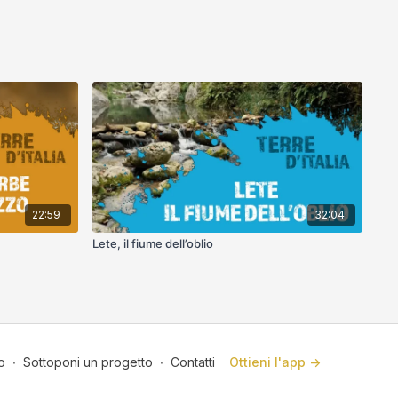
22:59
32:04
Lete, il fiume dell’oblio
o
∙
Sottoponi un progetto
∙
Contatti
Ottieni l'app ->