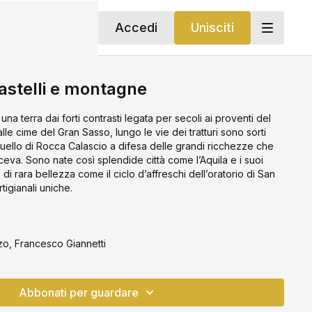
Accedi
Unisciti
astelli e montagne
na terra dai forti contrasti legata per secoli ai proventi del
le cime del Gran Sasso, lungo le vie dei tratturi sono sorti
uello di Rocca Calascio a difesa delle grandi ricchezze che
va. Sono nate così splendide città come l’Aquila e i suoi
i rara bellezza come il ciclo d’affreschi dell’oratorio di San
rtigianali uniche.
o, Francesco Giannetti
Abbonati per guardare