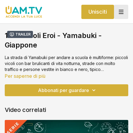
Unisciti
199 Piccoli Eroi - Yamabuki -
Trailer
Giappone
La strada di Yamabuki per andare a scuola è multiforme: piccoli
vicoli con bar brulicanti di vita notturna, strade con molto
traffico e persone vestite in bianco e nero, tipico
abbigliamento da lavoro giapponese. I bambini a Tokyo
Per saperne di più
sembrano molto indipendenti, non vengono accompagnati a
scuola dai genitori. La maggior parte dei genitori ha un lavoro
Abbonati per guardare
e lavora sodo.
Video correlati