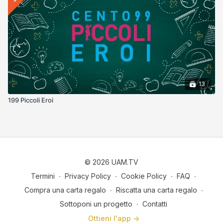
13
199 Piccoli Eroi
© 2026 UAM.TV
Termini
∙
Privacy Policy
∙
Cookie Policy
∙
FAQ
∙
Compra una carta regalo
∙
Riscatta una carta regalo
∙
Sottoponi un progetto
∙
Contatti
Ottieni l'app ->