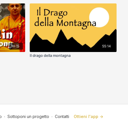
10:15
55:14
Il drago della montagna
o
∙
Sottoponi un progetto
∙
Contatti
Ottieni l'app ->