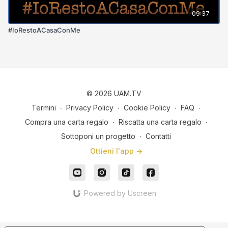
09:37
#IoRestoACasaConMe
© 2026 UAM.TV
Termini
∙
Privacy Policy
∙
Cookie Policy
∙
FAQ
∙
Compra una carta regalo
∙
Riscatta una carta regalo
∙
Sottoponi un progetto
∙
Contatti
Ottieni l'app ->
Powered by Uscreen