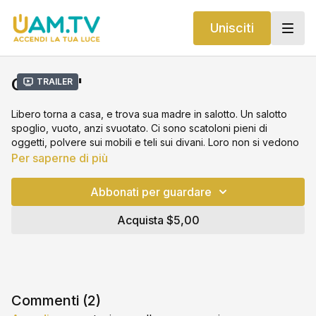
Unisciti
Ciao Ma'
Trailer
Libero torna a casa, e trova sua madre in salotto. Un salotto
spoglio, vuoto, anzi svuotato. Ci sono scatoloni pieni di
oggetti, polvere sui mobili e teli sui divani. Loro non si vedono
né si sentono da tanto tempo. Libero coglierà l’occasione per
Per saperne di più
confessare a sua madre di avere un problema.
Abbonati per guardare
Anno: 2024
Durata: 14'
Acquista $5,00
Regia: Carlo Montanari
Cast: Giulia Mombelli, Marco Valerio Montesano, Eugenio
Papalia
Commenti (
2
)