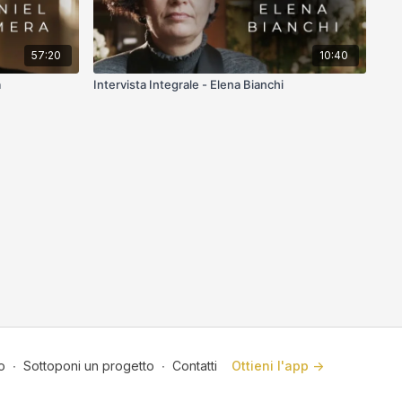
57:20
10:40
a
Intervista Integrale - Elena Bianchi
o
∙
Sottoponi un progetto
∙
Contatti
Ottieni l'app ->