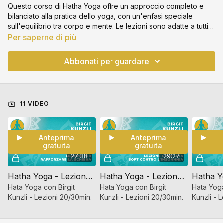
Questo corso di Hatha Yoga offre un approccio completo e
bilanciato alla pratica dello yoga, con un'enfasi speciale
sull'equilibrio tra corpo e mente. Le lezioni sono adatte a tutti i
livelli, dai principianti ai praticanti più esperti. Il corso copre una
Per saperne di più
vasta gamma di aspetti yoga, compresi gli asana (pose
fisiche), il pranayama (controllo del respiro), e la meditazione.
Abbonati per guardare
11 VIDEO
Anteprima
Anteprima
gratuita
gratuita
27:38
29:27
Hatha Yoga - Lezione per rafforzare la schiena
Hatha Yoga - Lezione completa soft contro l'insonnia
Hata Yoga con Birgit
Hata Yoga con Birgit
Hata Yoga
Kunzli - Lezioni 20/30min.
Kunzli - Lezioni 20/30min.
Kunzli - 