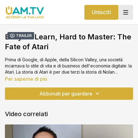
Unisciti
Easy To Learn, Hard to Master: The
Trailer
Fate of Atari
Prima di Google, di Apple, della Silicon Valley, una società
incarnava lo stile di vita e di business dell'economia digitale: la
Atari. La storia di Atari è per due terzi la storia di Nolan
Bushnell, fondatore e visionario, e un terzo del primo e
Per saperne di più
probabilmente più grande boom della nuova economia, circa
20 anni prima che la nuova economia esistesse. Prima che la
Abbonati per guardare
rivoluzione dei Personal Computer cambiasse il mondo
qualcosa stava raggiungendo il pubblico di tutto il mondo: i
videogiochi. Questa è la storia di come Atari ha letteralmente
Video correlati
introdotto il mondo digitale alla coscienza di massa.