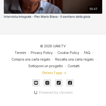
55:47
Intervista integrale - Pier Mario Biava - Il sentiero della gioia
© 2026 UAM.TV
Termini
∙
Privacy Policy
∙
Cookie Policy
∙
FAQ
∙
Compra una carta regalo
∙
Riscatta una carta regalo
∙
Sottoponi un progetto
∙
Contatti
Ottieni l'app ->
Powered by Uscreen