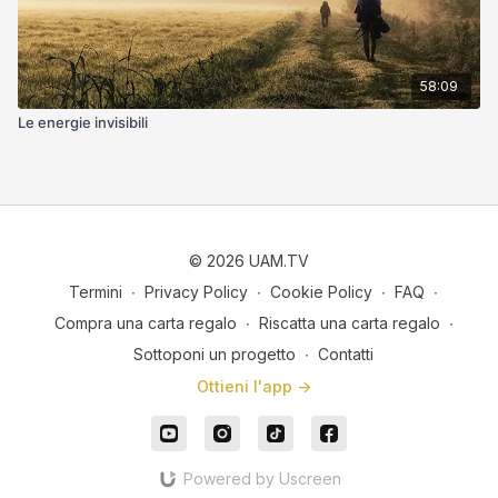
58:09
Le energie invisibili
© 2026 UAM.TV
Termini
∙
Privacy Policy
∙
Cookie Policy
∙
FAQ
∙
Compra una carta regalo
∙
Riscatta una carta regalo
∙
Sottoponi un progetto
∙
Contatti
Ottieni l'app ->
Powered by Uscreen