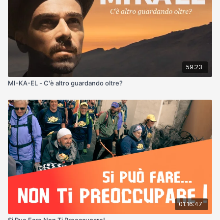
59:23
MI-KA-EL - C'è altro guardando oltre?
01:16:47
Si Puo Fare Non Ti Preoccupare!