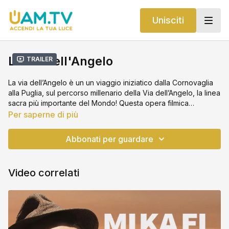
Unisciti
La via dell'Angelo
Trailer
La via dell’Angelo è un un viaggio iniziatico dalla Cornovaglia
alla Puglia, sul percorso millenario della Via dell’Angelo, la linea
sacra più importante del Mondo! Questa opera filmica
ripercorre la memoria storica del culto di San Michele
Per saperne di più
Arcangelo in Europa, tra spiritualità, storia, letteratura ed arte,
perché il suo messaggio possa giungere dritto al cuore. Per la
Abbonati per guardare
prima volta ed in una sola opera, tutte le locations europee
della ley lines di San Michele: Monte Sant’Angelo (Puglia),
Sacra di San Michele (Piemonte), Le Mont Saint Michel
Video correlati
(Normandie), St Michael Mount (Cornwall).