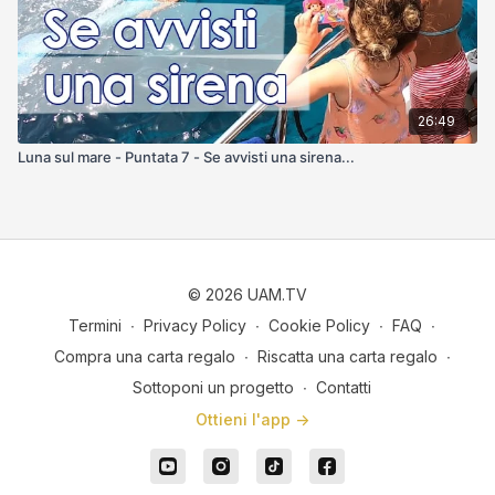
26:49
Luna sul mare - Puntata 7 - Se avvisti una sirena...
© 2026 UAM.TV
Termini
∙
Privacy Policy
∙
Cookie Policy
∙
FAQ
∙
Compra una carta regalo
∙
Riscatta una carta regalo
∙
Sottoponi un progetto
∙
Contatti
Ottieni l'app ->