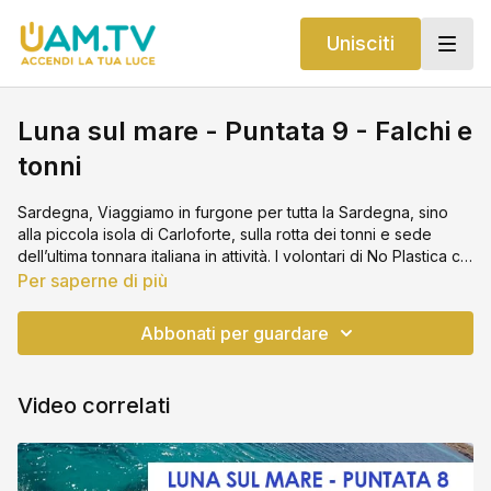
Unisciti
Luna sul mare - Puntata 9 - Falchi e
tonni
Sardegna, Viaggiamo in furgone per tutta la Sardegna, sino
alla piccola isola di Carloforte, sulla rotta dei tonni e sede
dell’ultima tonnara italiana in attività. I volontari di No Plastica ci
guidano ancora una volta alla raccolta lungo i litorali, quindi
Per saperne di più
parleremo ancora di plastica, migrazioni, correnti e falchi con il
responsabile Lipu dell’Oasi, Luciano Durante, il signore dei
Abbonati per guardare
Falchi della Regina.
Video correlati