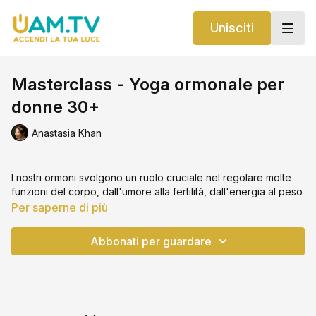
Unisciti
Masterclass - Yoga ormonale per
donne 30+
Anastasia Khan
I nostri ormoni svolgono un ruolo cruciale nel regolare molte
funzioni del corpo, dall'umore alla fertilità, dall'energia al peso
corporeo. Quando gli ormoni sono in equilibrio, ci sentiamo
Per saperne di più
vitali e in salute, ma uno squilibrio può causare problemi.
Abbonati per guardare
Durante la Masterclass, esploreremo le principali ghiandole
coinvolte nella produzione degli ormoni e come lavorano
insieme per mantenere l'equilibrio nel corpo. Discuteremo
anche dei fattori che possono influenzare negativamente il
nostro sistema endocrino e delle pratiche yoga utili per