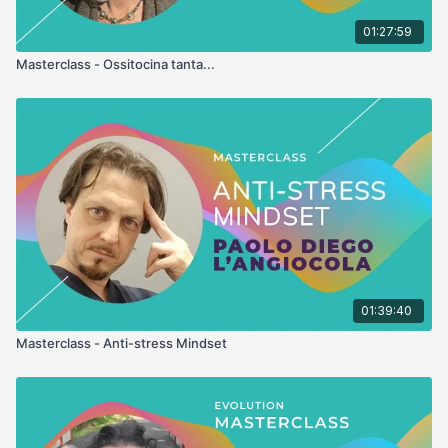
01:27:59
- Donne 50+ anni: Normalizzazione dello stato ormonale,
rallentamento dell'invecchiamento, mantenimento del tono
Masterclass - Ossitocina tanta...
muscolare e dell'elasticità della pelle.
BULLET POINT
- Introduzione agli Ormoni: Cosa Sono, Come e Quando si
Producono
- Le 5 Principali Ghiandole Endocrine
- I 5 Nemici degli Ormoni
- I 5 Amici degli Ormoni
01:39:40
- Come Valutare il Proprio Stato Ormonale
Masterclass - Anti-stress Mindset