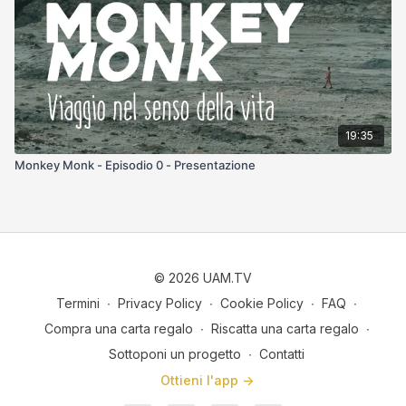
19:35
Monkey Monk - Episodio 0 - Presentazione
© 2026 UAM.TV
Termini
∙
Privacy Policy
∙
Cookie Policy
∙
FAQ
∙
Compra una carta regalo
∙
Riscatta una carta regalo
∙
Sottoponi un progetto
∙
Contatti
Ottieni l'app ->