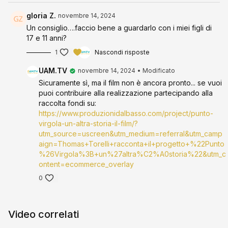
gloria Z.
novembre 14, 2024
Un consiglio….faccio bene a guardarlo con i miei figli di
17 e 11 anni?
1
Nascondi risposte
UAM.TV
novembre 14, 2024
• Modificato
Sicuramente sì, ma il film non è ancora pronto... se vuoi
puoi contribuire alla realizzazione partecipando alla
raccolta fondi su:
https://www.produzionidalbasso.com/project/punto-
virgola-un-altra-storia-il-film/?
utm_source=uscreen&utm_medium=referral&utm_camp
aign=Thomas+Torelli+racconta+il+progetto+%22Punto
%26Virgola%3B+un%27altra%C2%A0storia%22&utm_c
ontent=ecommerce_overlay
0
Video correlati