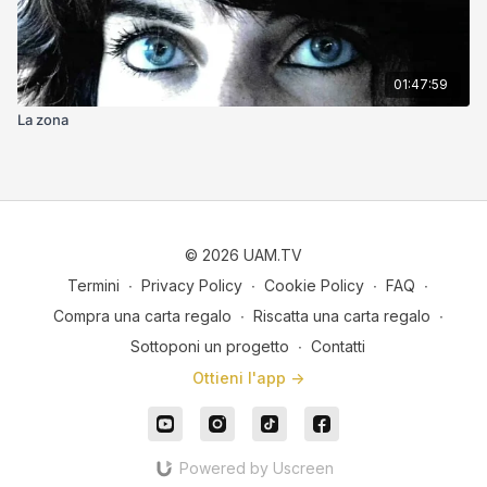
01:47:59
La zona
© 2026 UAM.TV
Termini
∙
Privacy Policy
∙
Cookie Policy
∙
FAQ
∙
Compra una carta regalo
∙
Riscatta una carta regalo
∙
Sottoponi un progetto
∙
Contatti
Ottieni l'app ->
Powered by Uscreen