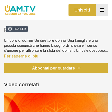
Unisciti
Resina
Trailer
Un coro di uomini. Un direttore donna. Una famiglia e una
piccola comunità che hanno bisogno di ritrovare il senso
d’unione per affrontare la sfida del domani. Un caleidoscopio
di personaggi tinge di ironia e ritmo il racconto di un piccolo
Per saperne di più
mondo, alle prese con lo spauracchio del cambiamento
climatico, e con la determinazione di una giovane donna
Abbonati per guardare
intenta a riscoprire la bellezza della musica.
Video correlati