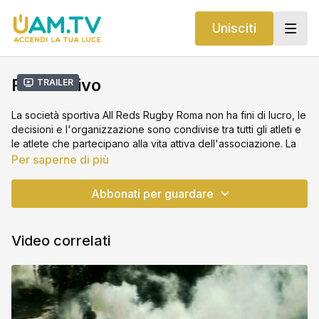
Unisciti
Rosso Vivo
Trailer
La società sportiva All Reds Rugby Roma non ha fini di lucro, le
decisioni e l'organizzazione sono condivise tra tutti gli atleti e
le atlete che partecipano alla vita attiva dell'associazione. La
pratica sportiva non richiede il pagamento di una quota
Per saperne di più
mensile ma la partecipazione attiva alla gestione e
all'autofinanziamento.
Abbonati per guardare
L’azione dei collettivi autonomi che si organizzano per il
recupero di spazi che funzionano secondo modelli di self-
Video correlati
made e gestione collettiva, diventando, luoghi di integrazione
ed aggregazione sociale innescando forme di rigenerazione
urbana.