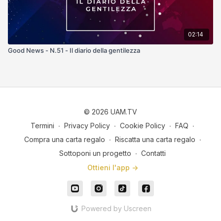
02:14
Good News - N.51 - Il diario della gentilezza
© 2026 UAM.TV
Termini
∙
Privacy Policy
∙
Cookie Policy
∙
FAQ
∙
Compra una carta regalo
∙
Riscatta una carta regalo
∙
Sottoponi un progetto
∙
Contatti
Ottieni l'app ->
Powered by Uscreen