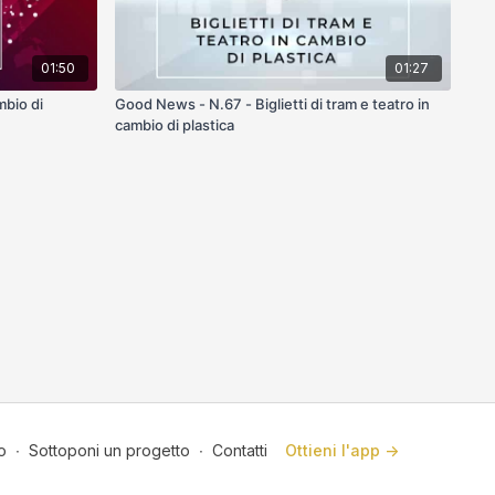
01:50
01:27
mbio di
Good News - N.67 - Biglietti di tram e teatro in
cambio di plastica
o
∙
Sottoponi un progetto
∙
Contatti
Ottieni l'app ->