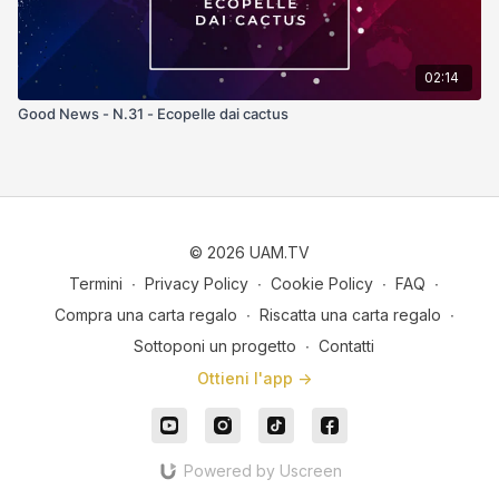
02:14
Good News - N.31 - Ecopelle dai cactus
© 2026 UAM.TV
Termini
∙
Privacy Policy
∙
Cookie Policy
∙
FAQ
∙
Compra una carta regalo
∙
Riscatta una carta regalo
∙
Sottoponi un progetto
∙
Contatti
Ottieni l'app ->
Powered by Uscreen