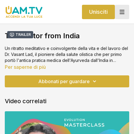
Unisciti
The doctor from India
Trailer
Un ritratto meditativo e coinvolgente della vita e del lavoro del
Dr. Vasant Lad, il pioniere della salute olistica che per primo
portò l'antica pratica medica dell'Ayurveda dall'India in
Occidente alla fine degli anni '70. Il Dr. Lad ha dedicato la sua
Per saperne di più
vita a condividere quello che è considerato il più antico
sistema sanitario sulla terra, nel complesso panorama medico
Abbonati per guardare
degli USA. Questa è la storia bella e stimolante di un uomo che
per decenni è stato tranquillamente al centro di un movimento
rivoluzionario per cambiare il modo in cui ci prendiamo cura
Video correlati
del nostro corpo e del nostro spirito.