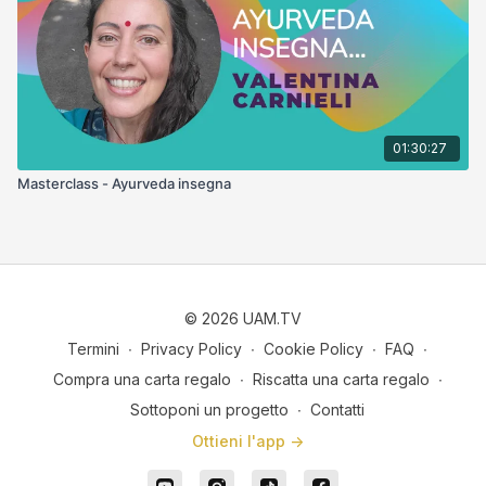
01:30:27
Masterclass - Ayurveda insegna
© 2026 UAM.TV
Termini
∙
Privacy Policy
∙
Cookie Policy
∙
FAQ
∙
Compra una carta regalo
∙
Riscatta una carta regalo
∙
Sottoponi un progetto
∙
Contatti
Ottieni l'app ->