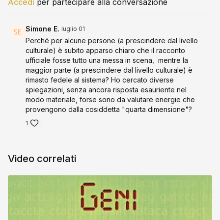
Accedi
per partecipare alla conversazione
Anno: 2024
Durata: 48'
Simone E.
luglio 01
Regia: Nathalie Signorini & Amy Meyer
Perché per alcune persone (a prescindere dal livello
Intervistati: James Giordano, Yuri Deigin, Dilyana
culturale) è subito apparso chiaro che il racconto
Gaytandzhieva, Dr. Matae Ahn
ufficiale fosse tutto una messa in scena, mentre la
maggior parte (a prescindere dal livello culturale) è
rimasto fedele al sistema? Ho cercato diverse
spiegazioni, senza ancora risposta esauriente nel
modo materiale, forse sono da valutare energie che
provengono dalla cosiddetta "quarta dimensione"?
1
Video correlati