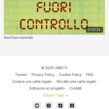
01:34:34
Geni fuori controllo
© 2026 UAM.TV
Termini
∙
Privacy Policy
∙
Cookie Policy
∙
FAQ
∙
Compra una carta regalo
∙
Riscatta una carta regalo
∙
Sottoponi un progetto
∙
Contatti
Ottieni l'app ->