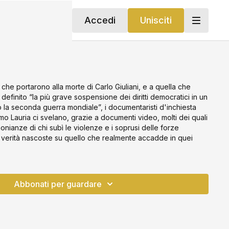
Accedi
Unisciti
ti che portarono alla morte di Carlo Giuliani, e a quella che
definito “la più grave sospensione dei diritti democratici in un
la seconda guerra mondiale”, i documentaristi d'inchiesta
o Lauria ci svelano, grazie a documenti video, molti dei quali
imonianze di chi subì le violenze e i soprusi delle forze
e verità nascoste su quello che realmente accadde in quei
Abbonati per guardare