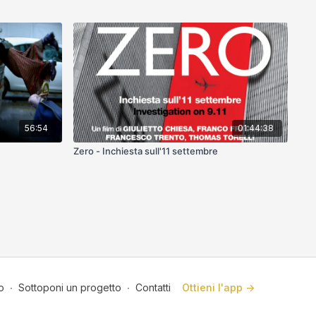
56:54
01:44:38
Zero - Inchiesta sull'11 settembre
o
∙
Sottoponi un progetto
∙
Contatti
Ottieni l'app ->