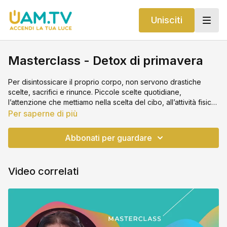
Unisciti
Masterclass - Detox di primavera
Per disintossicare il proprio corpo, non servono drastiche
scelte, sacrifici e rinunce. Piccole scelte quotidiane,
l’attenzione che mettiamo nella scelta del cibo, all’attività fisica,
tecniche di rilassamento per la mente, possono fare una
Per saperne di più
grande differenza. Le trasformazioni non devono essere
repentine e dolorose, basta procedere a piccoli passi e
Abbonati per guardare
creare nuove abitudini che ci aiutano a tornare vitali, sani ed
energici.
Video correlati